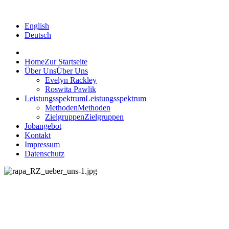
English
Deutsch
Home
Zur Startseite
Über Uns
Über Uns
Evelyn Rackley
Roswita Pawlik
Leistungsspektrum
Leistungsspektrum
Methoden
Methoden
Zielgruppen
Zielgruppen
Jobangebot
Kontakt
Impressum
Datenschutz